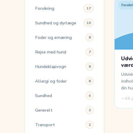
Forsikr
Forsikring
17
Sundhed og dyrlæge
10
Foder og ernæring
8
Rejse med hund
7
Udvi
vær
Hundeklapvogn
6
Udvide
Allergi og foder
indho
6
din hu
Sundhed
4
15. 
Generelt
3
Transport
2