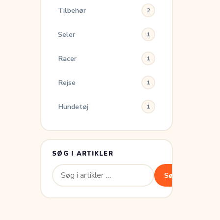
Tilbehør
2
Seler
1
Racer
1
Rejse
1
Hundetøj
1
SØG I ARTIKLER
Søg
Søg
efter: