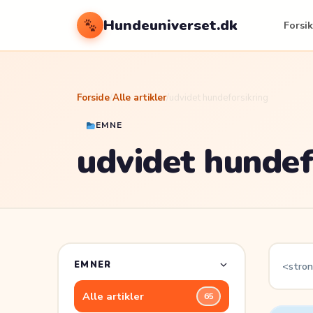
Hundeuniverset.dk
Forsik
Forside
/
Alle artikler
/
udvidet hundeforsikring
EMNE
udvidet hundef
EMNER
<stron
Alle artikler
65