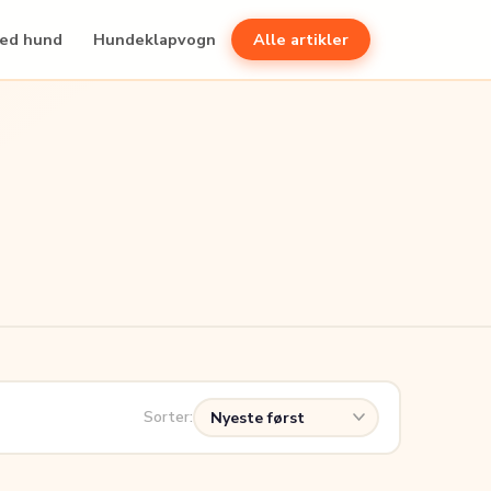
med hund
Hundeklapvogn
Alle artikler
Sorter: