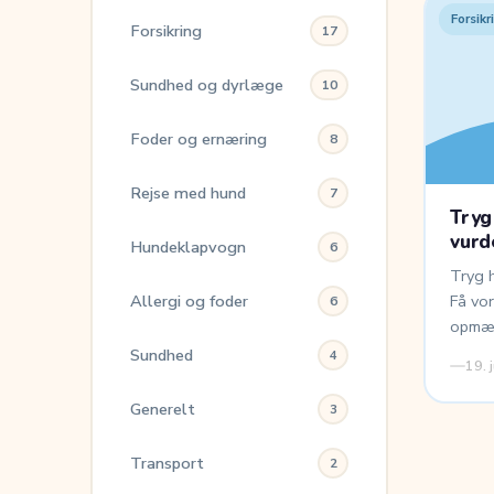
Forsikr
Forsikring
17
Sundhed og dyrlæge
10
Foder og ernæring
8
Rejse med hund
7
Tryg
vurd
Hundeklapvogn
6
Tryg h
Allergi og foder
Få vo
6
opmær
Sundhed
4
19. 
Generelt
3
Transport
2