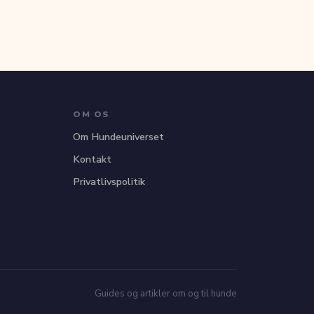
OM OS
Om Hundeuniverset
Kontakt
Privatlivspolitik
Guides og artikler om og til hunde