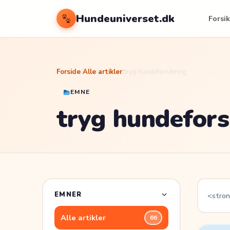
Hundeuniverset.dk
Forsik
Forside
/
Alle artikler
/
tryg hundeforsikring
EMNE
tryg hundefors
EMNER
<stron
Alle artikler
66