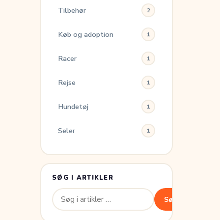
Tilbehør
2
Køb og adoption
1
Racer
1
Rejse
1
Hundetøj
1
Seler
1
SØG I ARTIKLER
Søg
Søg
efter: