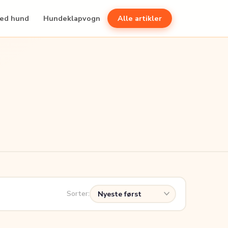
med hund
Hundeklapvogn
Alle artikler
Sorter: