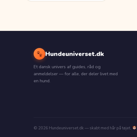
Hundeuniverset.dk
Et dansk univers af guides, råd og
anmeldelser — for alle, der deler livet med
en hund.
© 2026 Hundeuniverset.dk — skabt med hår på tøjet.