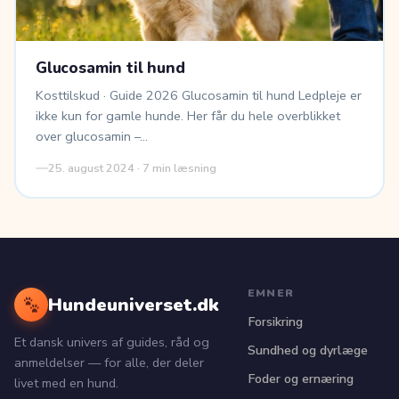
Glucosamin til hund
Kosttilskud · Guide 2026 Glucosamin til hund Ledpleje er
ikke kun for gamle hunde. Her får du hele overblikket
over glucosamin –…
25. august 2024 · 7 min læsning
EMNER
Hundeuniverset.dk
Forsikring
Et dansk univers af guides, råd og
Sundhed og dyrlæge
anmeldelser — for alle, der deler
Foder og ernæring
livet med en hund.