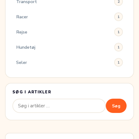
Transport
2
Racer
1
Rejse
1
Hundetøj
1
Seler
1
SØG I ARTIKLER
Søg
Søg
efter: