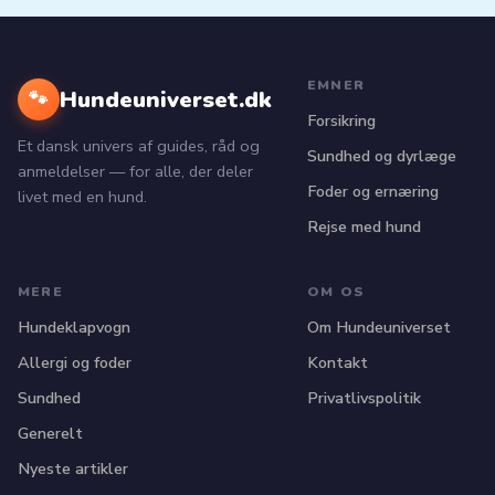
EMNER
Hundeuniverset.dk
🐾
Forsikring
Et dansk univers af guides, råd og
Sundhed og dyrlæge
anmeldelser — for alle, der deler
Foder og ernæring
livet med en hund.
Rejse med hund
MERE
OM OS
Hundeklapvogn
Om Hundeuniverset
Allergi og foder
Kontakt
Sundhed
Privatlivspolitik
Generelt
Nyeste artikler