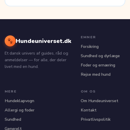
EMNER
Hundeuniverset.dk
Forsikring
Et dansk univers af guides, råd og
Sundhed og dyrlæge
anmeldelser — for alle, der deler
Foder og ernæring
livet med en hund.
Rejse med hund
MERE
OM OS
Hundeklapvogn
Om Hundeuniverset
Allergi og foder
Kontakt
Sundhed
Privatlivspolitik
Generelt