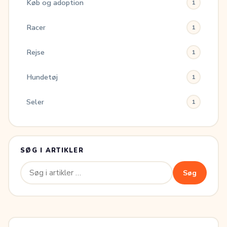
Køb og adoption
1
Racer
1
Rejse
1
Hundetøj
1
Seler
1
SØG I ARTIKLER
Søg
Søg
efter: