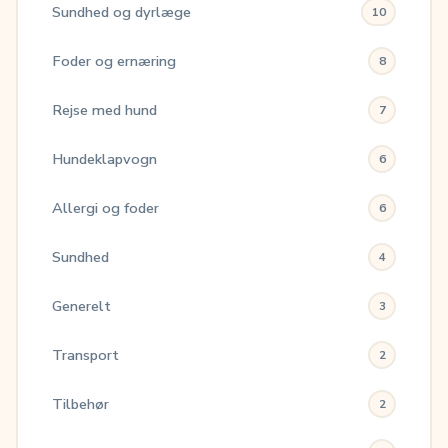
Sundhed og dyrlæge
10
Foder og ernæring
8
Rejse med hund
7
Hundeklapvogn
6
Allergi og foder
6
Sundhed
4
Generelt
3
Transport
2
Tilbehør
2