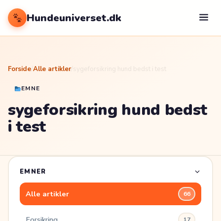
Hundeuniverset.dk
Forside
/
Alle artikler
/
sygeforsikring hund bedst i test
EMNE
sygeforsikring hund bedst
i test
EMNER
Alle artikler
66
Forsikring
17