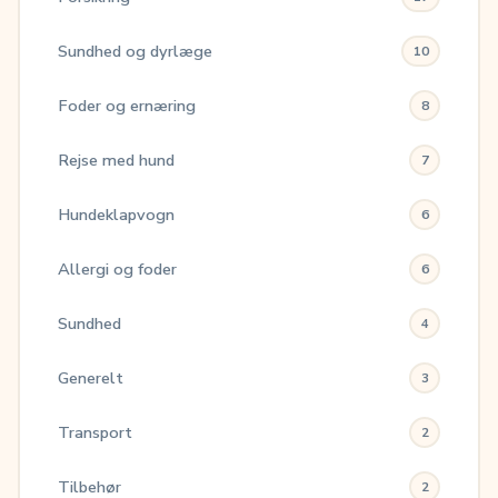
Sundhed og dyrlæge
10
Foder og ernæring
8
Rejse med hund
7
Hundeklapvogn
6
Allergi og foder
6
Sundhed
4
Generelt
3
Transport
2
Tilbehør
2