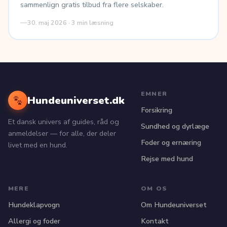
sammenlign gratis tilbud fra flere selskaber.
30. maj 2026 · 3 min læsning
EMNER
Hundeuniverset.dk
Forsikring
Et dansk univers af guides, råd og
Sundhed og dyrlæge
anmeldelser — for alle, der deler
Foder og ernæring
livet med en hund.
Rejse med hund
MERE
OM OS
Hundeklapvogn
Om Hundeuniverset
Allergi og foder
Kontakt