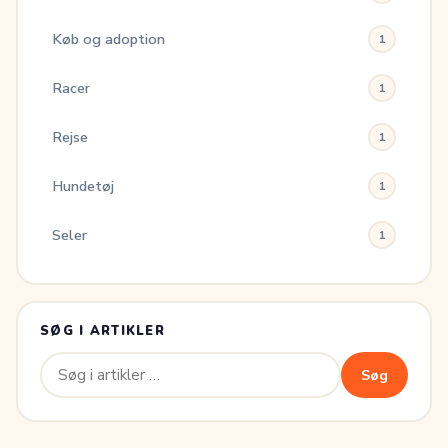
Køb og adoption
1
Racer
1
Rejse
1
Hundetøj
1
Seler
1
SØG I ARTIKLER
Søg
Søg
efter: