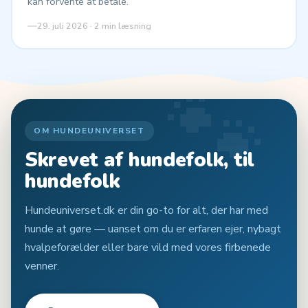
kan forvente at betale.
29. juli 2026 · 2 min læsning
🐾
OM HUNDEUNIVERSET
Skrevet af hundefolk, til
hundefolk
Hundeuniverset.dk er din go-to for alt, der har med
hunde at gøre — uanset om du er erfaren ejer, nybagt
hvalpeforælder eller bare vild med vores firbenede
venner.