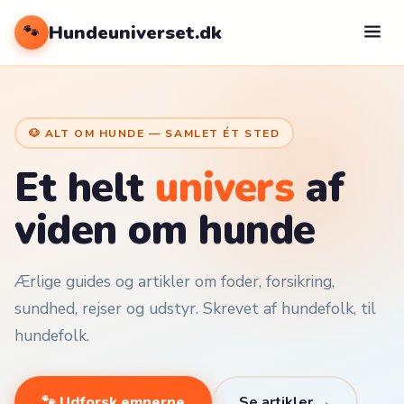
Hundeuniverset.dk
🐾
🐶 ALT OM HUNDE — SAMLET ÉT STED
Et helt
univers
af
viden om hunde
Ærlige guides og artikler om foder, forsikring,
sundhed, rejser og udstyr. Skrevet af hundefolk, til
hundefolk.
🐾 Udforsk emnerne
Se artikler →