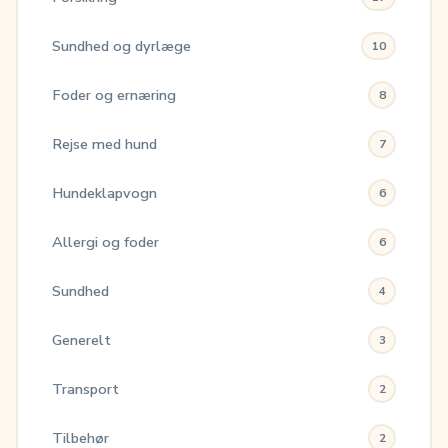
Sundhed og dyrlæge
10
Foder og ernæring
8
Rejse med hund
7
Hundeklapvogn
6
Allergi og foder
6
Sundhed
4
Generelt
3
Transport
2
Tilbehør
2