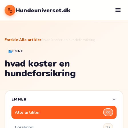
Hundeuniverset.dk
Forside
/
Alle artikler
/
hvad koster en hundeforsikring
EMNE
hvad koster en
hundeforsikring
EMNER
Alle artikler
66
Forsikring
17