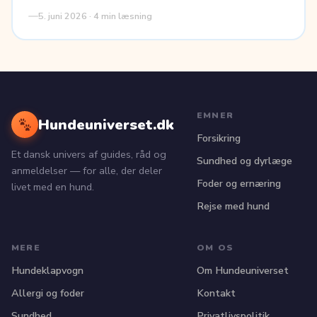
5. juni 2026 · 4 min læsning
EMNER
Hundeuniverset.dk
Forsikring
Et dansk univers af guides, råd og
Sundhed og dyrlæge
anmeldelser — for alle, der deler
Foder og ernæring
livet med en hund.
Rejse med hund
MERE
OM OS
Hundeklapvogn
Om Hundeuniverset
Allergi og foder
Kontakt
Sundhed
Privatlivspolitik