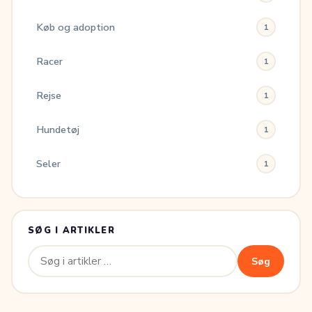
Køb og adoption
1
Racer
1
Rejse
1
Hundetøj
1
Seler
1
SØG I ARTIKLER
Søg
Søg
efter: