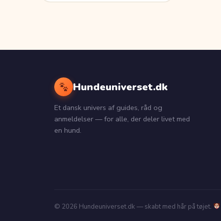
Hundeuniverset.dk
Et dansk univers af guides, råd og
anmeldelser — for alle, der deler livet med
en hund.
© 2026 Hundeuniverset.dk — skabt med hår på tøjet.