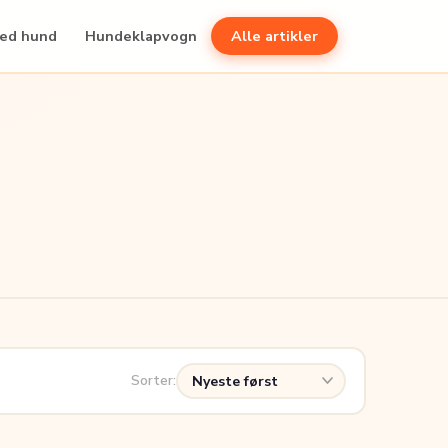
med hund
Hundeklapvogn
Alle artikler
Sorter: