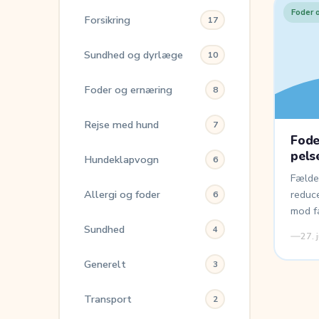
Foder 
Forsikring
17
Sundhed og dyrlæge
10
Foder og ernæring
8
Rejse med hund
7
Fode
pels
Hundeklapvogn
6
Fælder
Allergi og foder
reduce
6
mod f
Sundhed
4
27. 
Generelt
3
Transport
2