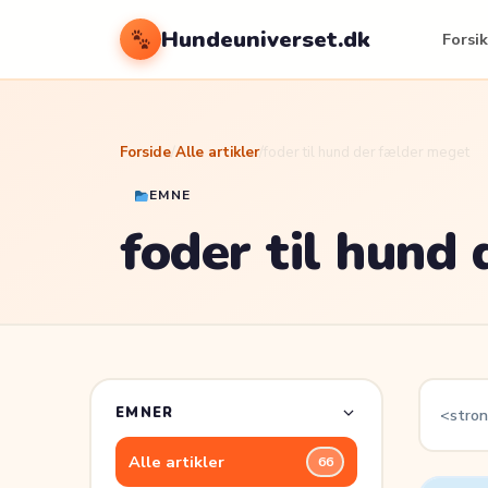
Hundeuniverset.dk
Forsik
Forside
/
Alle artikler
/
foder til hund der fælder meget
EMNE
foder til hund
EMNER
<stron
Alle artikler
66