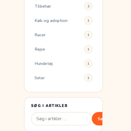
Tilbehør
2
Køb og adoption
1
Racer
1
Rejse
1
Hundetøj
1
Seler
1
SØG I ARTIKLER
Søg
Søg
efter: