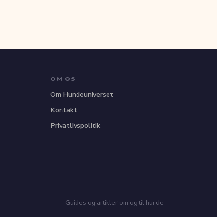
OM OS
Om Hundeuniverset
Kontakt
Privatlivspolitik
Guides og artikler om og til hunde