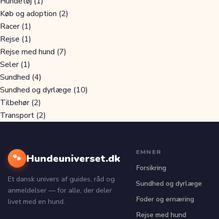
Hundetøj
(1)
Køb og adoption
(2)
Racer
(1)
Rejse
(1)
Rejse med hund
(7)
Seler
(1)
Sundhed
(4)
Sundhed og dyrlæge
(10)
Tilbehør
(2)
Transport
(2)
EMNER
Hundeuniverset.dk
🐾
Forsikring
Et dansk univers af guides, råd og
Sundhed og dyrlæge
anmeldelser — for alle, der deler
Foder og ernæring
livet med en hund.
Rejse med hund