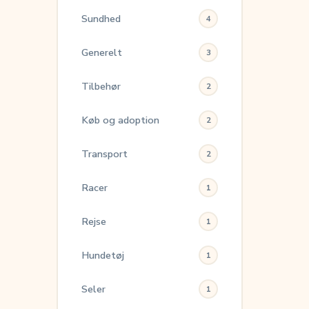
Sundhed
4
Generelt
3
Tilbehør
2
Køb og adoption
2
Transport
2
Racer
1
Rejse
1
Hundetøj
1
Seler
1