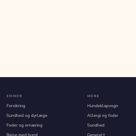
EMNER
MERE
Forsikring
Hundeklapvogn
Sundhed og dyrlæge
Allergi og foder
Foder og ernæring
Sundhed
Rejse med hund
Generelt