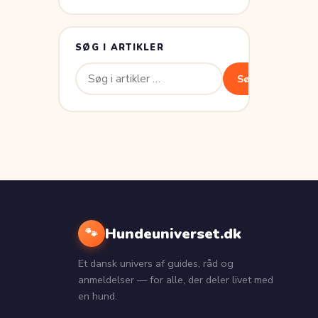
SØG I ARTIKLER
Søg
Søg
efter:
Hundeuniverset.dk
🐾
Et dansk univers af guides, råd og
anmeldelser — for alle, der deler livet med
en hund.