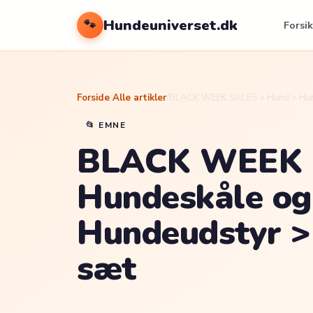
Hundeuniverset.dk
🐾
Forsik
Forside
/
Alle artikler
/
BLACK WEEK SALES > Hund > Hund
📂 EMNE
BLACK WEEK 
Hundeskåle og 
Hundeudstyr >
sæt