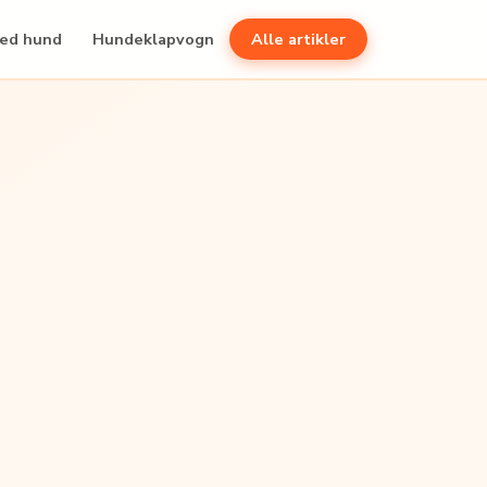
med hund
Hundeklapvogn
Alle artikler