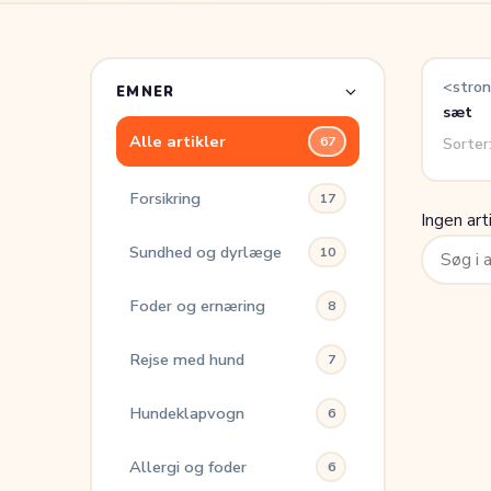
<stron
EMNER
sæt
Alle artikler
67
Sorter
Forsikring
17
Ingen art
Søg
Sundhed og dyrlæge
10
efter:
Foder og ernæring
8
Rejse med hund
7
Hundeklapvogn
6
Allergi og foder
6