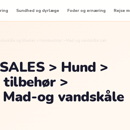
ring
Sundhed og dyrlæge
Foder og ernæring
Rejse 
eskåle og tilbehør > Hundeudstyr > Mad-og vandskåle sæt
SALES > Hund >
tilbehør >
 Mad-og vandskåle