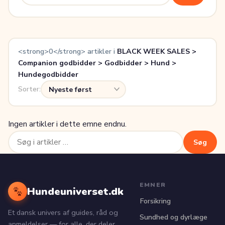
efter:
<strong>0</strong> artikler i
BLACK WEEK SALES >
Companion godbidder > Godbidder > Hund >
Hundegodbidder
Sorter:
Ingen artikler i dette emne endnu.
Søg
Søg
efter:
EMNER
Hundeuniverset.dk
Forsikring
Et dansk univers af guides, råd og
Sundhed og dyrlæge
anmeldelser — for alle, der deler