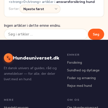
<strong>0</strong> artikler i
ansvarsforsikring hund
Sorter:
Ingen artikler i dette emne endnu.
Søg
Søg
efter:
EMNER
Hundeuniverset.dk
Forsikring
Et dansk univers af guides, råd og
Sundhed og dyrlæge
anmeldelser — for alle, der deler
Foder og ernæring
livet med en hund.
Rejse med hund
MERE
OM OS
Hundeklapvogn
Om Hundeuniverset