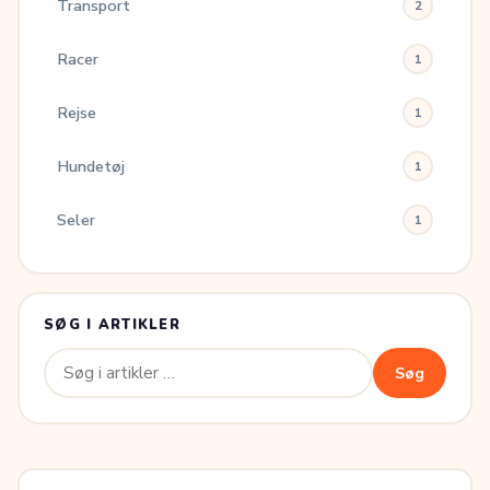
Transport
2
Racer
1
Rejse
1
Hundetøj
1
Seler
1
SØG I ARTIKLER
Søg
Søg
efter: