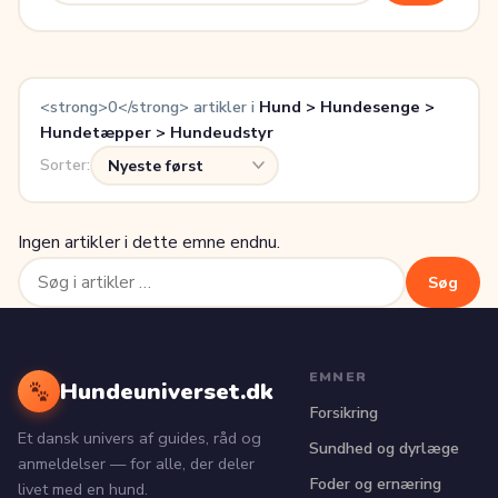
<strong>0</strong> artikler i
Hund > Hundesenge >
Hundetæpper > Hundeudstyr
Sorter:
Ingen artikler i dette emne endnu.
Søg
Søg
efter:
EMNER
Hundeuniverset.dk
Forsikring
Et dansk univers af guides, råd og
Sundhed og dyrlæge
anmeldelser — for alle, der deler
Foder og ernæring
livet med en hund.