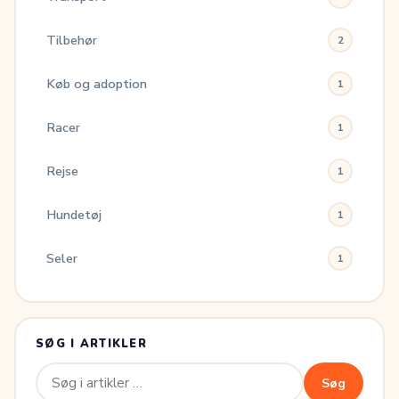
Tilbehør
2
Køb og adoption
1
Racer
1
Rejse
1
Hundetøj
1
Seler
1
SØG I ARTIKLER
Søg
Søg
efter: